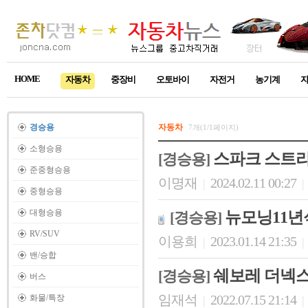
HOME
자동차
중장비
오토바이
자전거
농기계
경승용
자동차
7개(1/1페이지)
소형승용
스파크 스트라
[경승용]
준중형승용
이명재
2024.02.11 00:27
|
|
중형승용
대형승용
뉴모닝11년
[경승용]
RV/SUV
이용희
2023.01.14 21:35
|
|
밴/승합
쉐보레 더넥스트
[경승용]
버스
임재석
2022.07.15 21:14
화물/특장
|
|