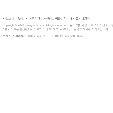
사업소개
홈페이지 이용약관
개인정보 취급방침
게시물 게재원칙
|
|
|
Copyright © 2026 www.joncha.com All rights reserved.
뉴스그룹
서울 구로구 가마산로 27길 
* 본 사이트는 통신판매사이트가 아닌 제3자가 무료제공하는 광고게시판 사이트입니다.
존차 * = * joncha
는 특허청 등록 제 40-1471814호 등록상표입니다.