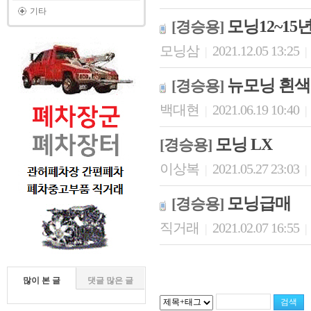
기타
모닝12~15
[경승용]
모닝삼
2021.12.05 13:25
|
|
뉴모닝 흰색
[경승용]
백대현
2021.06.19 10:40
|
|
모닝 LX
[경승용]
이상복
2021.05.27 23:03
|
|
모닝급매
[경승용]
직거래
2021.02.07 16:55
|
|
많이 본 글
댓글 많은 글