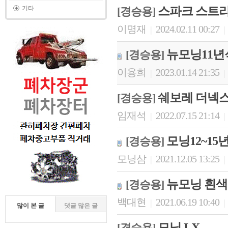
기타
스파크 스트라
[경승용]
이명재
2024.02.11 00:27
|
|
뉴모닝11년
[경승용]
이용희
2023.01.14 21:35
|
|
쉐보레 더넥스트
[경승용]
임재석
2022.07.15 21:14
|
|
모닝12~15
[경승용]
모닝삼
2021.12.05 13:25
|
|
뉴모닝 흰색
[경승용]
백대현
2021.06.19 10:40
|
|
많이 본 글
댓글 많은 글
모닝 LX
[경승용]