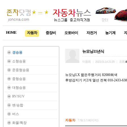
HOME
자동차
중장비
오토바이
자전거
농기계
뉴모닝11년식
경승용
소형승용
이용희
조회
|
2023.01.14 21:35
|
4
준중형승용
뉴모닝LX 짧은주행거리 82000회색
중형승용
후방감지기 키2개 열선 전북 010-2433-63
대형승용
RV/SUV
밴/승합
버스
자동차
7개(1/1페이지)
화물/특장