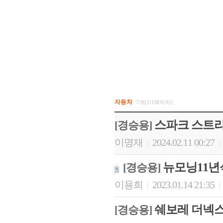
자동차
7개(1/1페이지)
스파크 스트라
[경승용]
이명재
2024.02.11 00:27
|
|
뉴모닝11년
[경승용]
이용희
2023.01.14 21:35
|
|
쉐보레 더넥스트
[경승용]