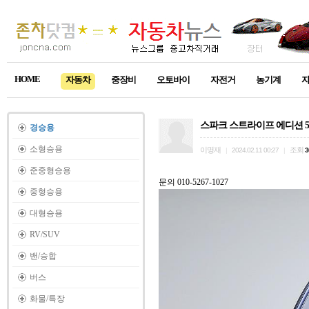
HOME
자동차
중장비
오토바이
자전거
농기계
스파크 스트라이프 에디션 
경승용
소형승용
이명재
조회
|
2024.02.11 00:27
|
3
준중형승용
문의 010-5267-1027
중형승용
대형승용
RV/SUV
밴/승합
버스
화물/특장