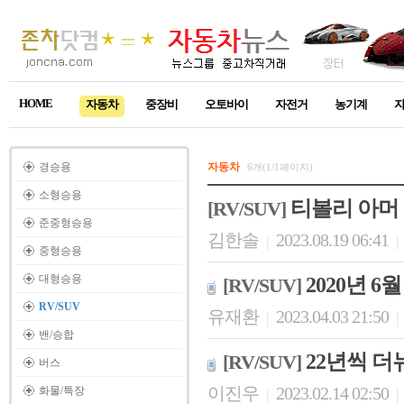
HOME
자동차
중장비
오토바이
자전거
농기계
경승용
자동차
6개(1/1페이지)
소형승용
티볼리 아머
[RV/SUV]
준중형승용
김한솔
2023.08.19 06:41
|
|
중형승용
대형승용
2020년 6
[RV/SUV]
RV/SUV
유재환
2023.04.03 21:50
|
|
밴/승합
22년씩 
[RV/SUV]
버스
이진우
2023.02.14 02:50
화물/특장
|
|