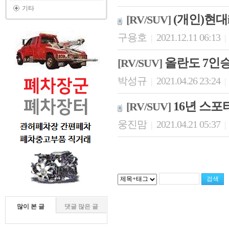
기타
(개인)현대
[RV/SUV]
구용호
2021.12.11 06:13
|
|
올란도 7인승
[RV/SUV]
박성규
2021.04.26 23:24
|
|
16년 스포
[RV/SUV]
웅진맘
2021.04.21 05:37
|
|
많이 본 글
댓글 많은 글