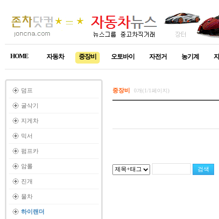
HOME
자동차
중장비
오토바이
자전거
농기계
덤프
중장비
0개(1/1페이지)
굴삭기
지게차
믹서
펌프카
암롤
진개
물차
하이랜더