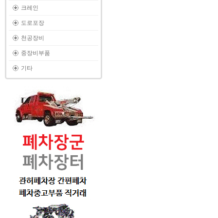
크레인
도로포장
천공장비
중장비부품
기타