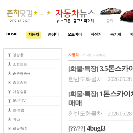
HOME
자동차
중장비
오토바이
자전거
농기계
경승용
자동차
123개(1/7페이지)
소형승용
3.5톤스카
[화물/특장]
준중형승용
한반도화물차
2026.05.28
|
중형승용
대형승용
1톤스카이차
[화물/특장]
RV/SUV
매매
밴/승합
한반도화물차
2026.05.28
|
버스
4bugl3
[??/??]
화물/특장