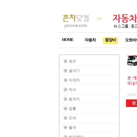
HOME
자동차
중장비
오토바
덤프
굴삭기
지게차
믹서
0개(1
펌프카
암롤
진개
물차