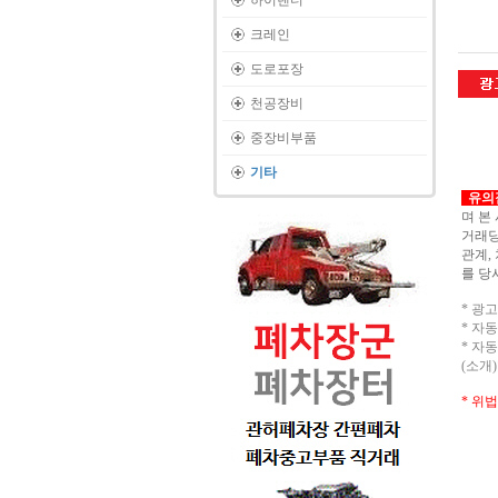
하이랜더
크레인
도로포장
천공장비
중장비부품
기타
유의
며 본
거래당
관계,
를 당
* 광
* 자
* 자
(소개
* 위