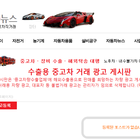
이
자전거
농기계
자동차용품
설비공구
자동차뉴스
사
/1페이지)