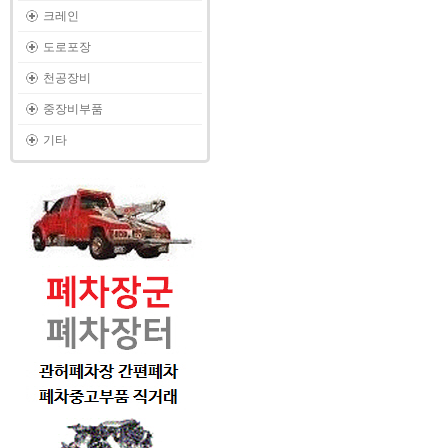
크레인
도로포장
천공장비
중장비부품
기타