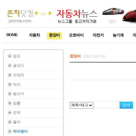
HOME
자동차
중장비
오토바이
자전거
농기계
덤프
중장비
0개(1/1페이지)
굴삭기
지게차
믹서
펌프카
암롤
진개
물차
하이랜더