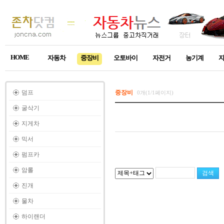
HOME
자동차
중장비
오토바이
자전거
농기계
덤프
중장비
0개(1/1페이지)
굴삭기
지게차
믹서
펌프카
암롤
진개
물차
하이랜더